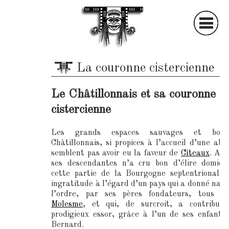
S
ociété
A
rchéologique et
La couronne cistercienne
H
istorique du
C
hâtillonnais
Le Châtillonnais et sa couronne
cistercienne
Les grands espaces sauvages et bois
Châtillonnais, si propices à l’accueil d’une abb
semblent pas avoir eu la faveur de
Cîteaux
. Au
ses descendantes n’a cru bon d’élire domici
cette partie de la Bourgogne septentrionale.
ingratitude à l’égard d’un pays qui a donné nais
l’ordre, par ses pères fondateurs, tous is
Molesme
, et qui, de surcroit, a contribué
prodigieux essor, grâce à l’un de ses enfants,
Bernard.