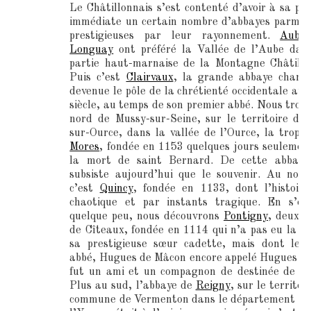
Le Châtillonnais s’est contenté d’avoir à sa pér
immédiate un certain nombre d’abbayes parmi l
prestigieuses par leur rayonnement.
Auber
Longuay
ont préféré la Vallée de l’Aube dan
partie haut-marnaise de la Montagne Châtillo
Puis c’est
Clairvaux
, la grande abbaye champ
devenue le pôle de la chrétienté occidentale au
siècle, au temps de son premier abbé. Nous trou
nord de Mussy-sur-Seine, sur le territoire de 
sur-Ource, dans la vallée de l’Ource, la trop d
Mores
, fondée en 1153 quelques jours seulemen
la mort de saint Bernard. De cette abbaye,
subsiste aujourd’hui que le souvenir. Au nord
c’est
Quincy
, fondée en 1133, dont l’histoir
chaotique et par instants tragique. En s’él
quelque peu, nous découvrons
Pontigny
, deuxièm
de Cîteaux, fondée en 1114 qui n’a pas eu la gl
sa prestigieuse sœur cadette, mais dont le 
abbé, Hugues de Mâcon encore appelé Hugues de
fut un ami et un compagnon de destinée de B
Plus au sud, l’abbaye de
Reigny
, sur le territoi
commune de Vermenton dans le département ac