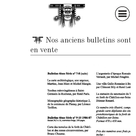
S
ociété
A
rchéologique et
Nos anciens bulletins sont 
en vente
H
istorique du
C
hâtillonnais