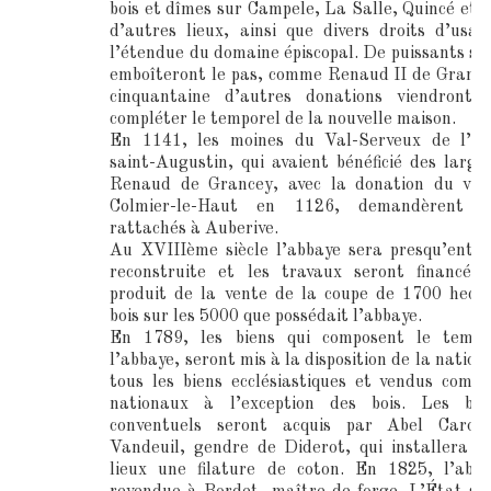
bois et dîmes sur Campele, La Salle, Quincé et s
d’autres lieux, ainsi que divers droits d’usa
l’étendue du domaine épiscopal. De puissants se
emboîteront le pas, comme Renaud II de Granc
cinquantaine d’autres donations viendront e
compléter le temporel de la nouvelle maison.
En 1141, les moines du Val-Serveux de l’or
saint-Augustin, qui avaient bénéficié des large
Renaud de Grancey, avec la donation du vill
Colmier-le-Haut en 1126, demandèrent 
rattachés à Auberive.
Au XVIIIème siècle l’abbaye sera presqu’enti
reconstruite et les travaux seront financés
produit de la vente de la coupe de 1700 hect
bois sur les 5000 que possédait l’abbaye.
En 1789, les biens qui composent le tempo
l’abbaye, seront mis à la disposition de la natio
tous les biens ecclésiastiques et vendus comm
nationaux à l’exception des bois. Les bât
conventuels seront acquis par Abel Caroil
Vandeuil, gendre de Diderot, qui installera d
lieux une filature de coton. En 1825, l’abb