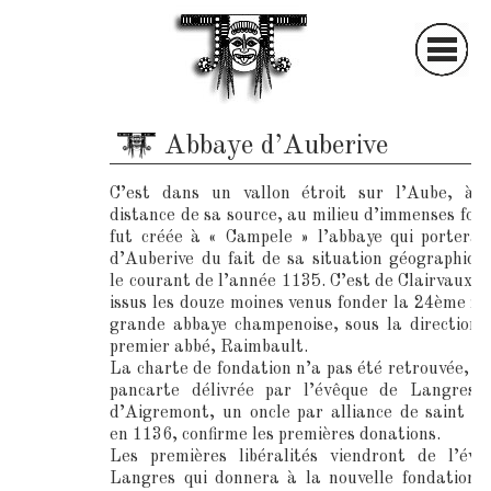
S
ociété
A
rchéologique et
Abbaye d’Auberive
H
istorique du
C
hâtillonnais
C’est dans un vallon étroit sur l’Aube, à 
distance de sa source, au milieu d’immenses forê
fut créée à « Campele » l’abbaye qui portera
d’Auberive du fait de sa situation géographiqu
le courant de l’année 1135. C’est de Clairvaux q
issus les douze moines venus fonder la 24ème fill
grande abbaye champenoise, sous la direction 
premier abbé, Raimbault.
La charte de fondation n’a pas été retrouvée, m
pancarte délivrée par l’évêque de Langres, 
d’Aigremont, un oncle par alliance de saint B
en 1136, confirme les premières donations.
Les premières libéralités viendront de l’év
Langres qui donnera à la nouvelle fondation, 