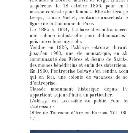
revendue à Bordet, maître de forge. L’État s’
acquéreur, le 18 octobre 1856, pour en fai
maison centrale pour femmes. Elle abritera pen
temps, Louise Michel, militante anarchiste et
figure de la Commune de Paris.
De 1885 à 1924, l’abbaye deviendra successi
une colonie industrielle pour délinquantes m
puis une colonie agricole.
Vendue en 1926, l’abbaye retrouve durant 3
jusqu’en 1960, une vie monastique, en abrit
communauté des Frères et Sœurs de Saint-Jea
des moines bénédictins et enfin des cisterciens.
En 1960, l’entreprise Solvay s’en rendra acquér
qui en fera une colonie de vacances de son 
d’entreprise.
Classée monument historique depuis 1956
appartient aujourd’hui à un particulier.
L’abbaye est accessible au public. Pour les v
s’adresser :
Office de Tourisme d’Arc-en-Barrois. Tél : 03 2
17.