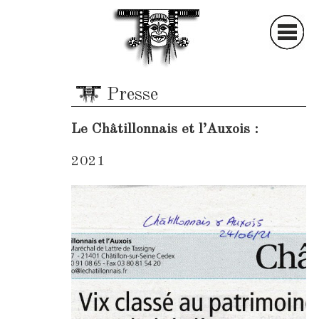
S
ociété
A
rchéologique et
Presse
H
istorique du
C
hâtillonnais
Le Châtillonnais et l’Auxois :
2021